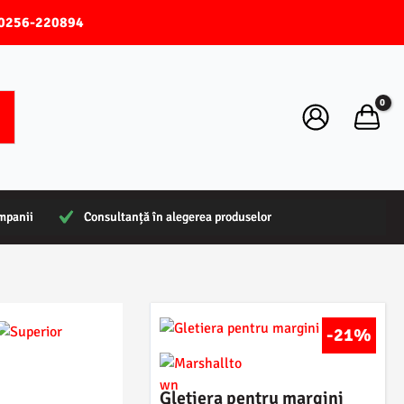
0256-220894
ompanii
ompanii
Consultanță în alegerea produselor
Consultanță în alegerea produselor
-21%
Gletiera pentru margini