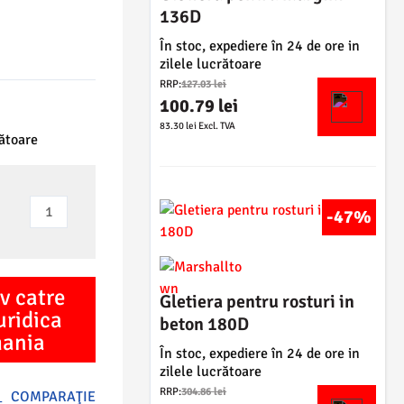
136D
În stoc, expediere în 24 de ore in
zilele lucrătoare
P
RRP:
127.03
lei
r
100.79
lei
e
P
83.30
lei
Excl. TVA
ț
r
rătoare
u
e
l
ț
i
u
Cantitate
n
-47%
l
Set
i
c
gletiere
ț
u
i
interschimbabile
r
a
v catre
pentru
e
Gletiera pentru rosturi in
l
uridica
rosturi
n
beton 180D
a
mania
t
de
f
În stoc, expediere în 24 de ore in
e
dilatatie
o
zilele lucrătoare
s
P
RFX
s
RRP:
304.86
lei
COMPARAŢIE
t