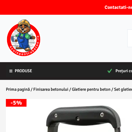
Skip
Contactati
to
content
PRODUSE
PRODUSE
Prețuri c
Prețuri c
Prima pagină
/
Finisarea betonului
/
Gletiere pentru beton
/ Set gletie
-5%