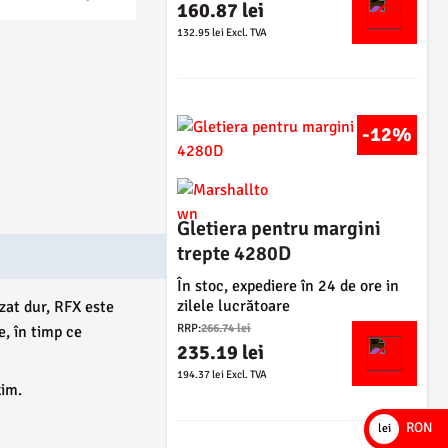
r
t
160.87
lei
e
e
P
:
132.95
lei
Excl. TVA
:
ț
r
1
1
u
e
2
0
l
ț
7
0
i
u
.
.
n
-12%
l
0
7
i
c
3
9
ț
u
i
r
l
l
a
e
Gletiera pentru margini
e
e
l
n
i
trepte 4280D
i
a
t
.
.
f
În stoc, expediere în 24 de ore in
e
o
zilele lucrătoare
zat dur, RFX este
s
P
s
RRP:
266.74
lei
e, în timp ce
t
r
t
235.19
lei
e
e
P
:
194.37
lei
Excl. TVA
:
ț
xim.
r
3
1
u
e
0
6
l
RON
lei
ț
4