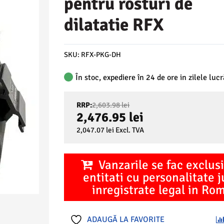
pentru rosturi de
dilatatie RFX
SKU:
RFX-PKG-DH
În stoc, expediere în 24 de ore in zilele luc
Prețul
RRP:
2,603.98
lei
inițial
2,476.95
lei
a
Prețul
2,047.07
lei
Excl. TVA
fost:
curent
2,603.98 lei.
este:
2,476.95 lei.
Vanzarile se fac exclusi
entitati cu personalitate j
inregistrate legal in Ro
ADAUGĂ LA FAVORITE