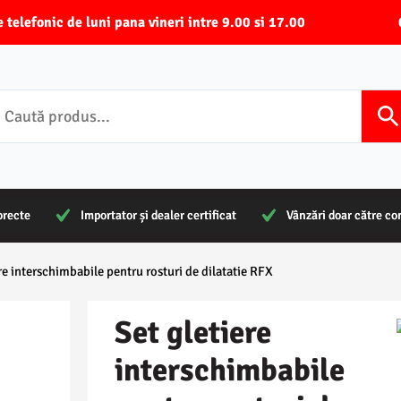
-ne telefonic de luni pana vineri intre 9.00 si 17.00
orecte
orecte
Importator și dealer certificat
Importator și dealer certificat
Vânzări doar către c
Vânzări doar către c
re interschimbabile pentru rosturi de dilatatie RFX
Set gletiere
interschimbabile