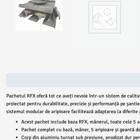
Descriere
Ambalare
Recenzii (0)
Pachetul RFX oferă tot ce aveți nevoie într-un sistem de calita
proiectat pentru durabilitate, precizie și performanță pe șantie
sistemul modular de aripioare facilitează adaptarea la diferite a
Acest pachet include baza RFX, mânerul, toate cele 5 a
Pachet complet cu bază, mâner, 5 aripioare și geantă d
Corp din aluminiu turnat sub presiune, anodizat dur pen