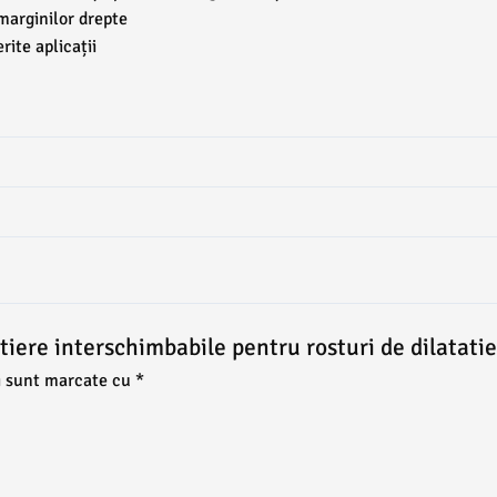
marginilor drepte
rite aplicații
etiere interschimbabile pentru rosturi de dilatati
i sunt marcate cu
*