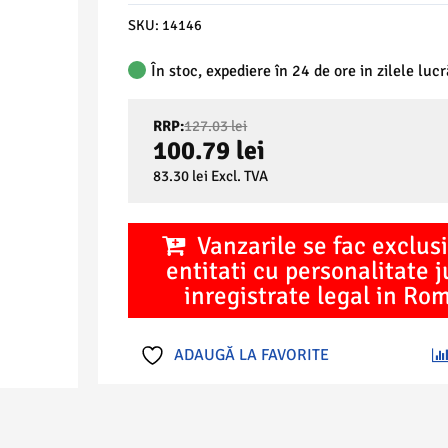
SKU:
14146
În stoc, expediere în 24 de ore in zilele luc
Prețul
RRP:
127.03
lei
inițial
100.79
lei
a
Prețul
83.30
lei
Excl. TVA
fost:
curent
127.03 lei.
este:
100.79 lei.
Vanzarile se fac exclusi
entitati cu personalitate j
inregistrate legal in Ro
ADAUGĂ LA FAVORITE