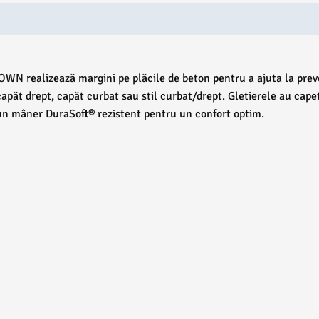
N realizează margini pe plăcile de beton pentru a ajuta la preven
capăt drept, capăt curbat sau stil curbat/drept. Gletierele au cap
cu un mâner DuraSoft® rezistent pentru un confort optim.