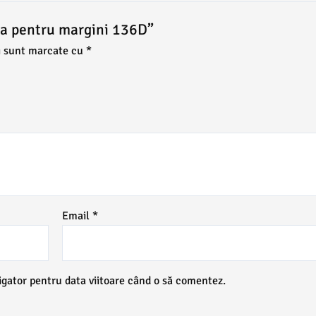
era pentru margini 136D”
i sunt marcate cu
*
Email
*
igator pentru data viitoare când o să comentez.