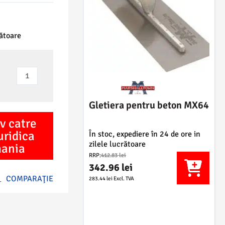
rătoare
Cantitate
Gletiera
pentru
Gletiera pentru beton MX64
margini
v catre
136D
uridica
În stoc, expediere în 24 de ore in
zilele lucrătoare
mania
P
RRP:
412.83
lei
r
342.96
lei
e
P
COMPARAŢIE
283.44
lei
Excl. TVA
ț
r
u
e
l
ț
i
u