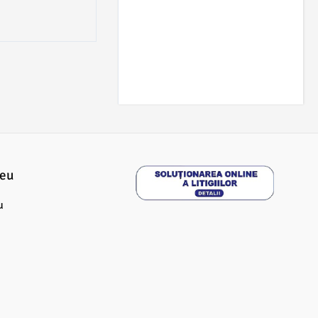
meu
u