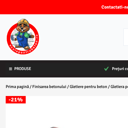
Skip
Contactati
to
content
PRODUSE
PRODUSE
Prețuri c
Prețuri c
Prima pagină
/
Finisarea betonului
/
Gletiere pentru beton
/ Gletiera 
-21%