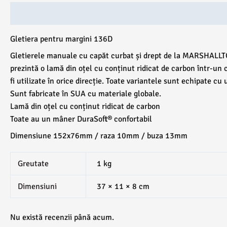
Descriere
Ambalare
Recenzii (0)
Gletiera pentru margini 136D
Gletierele manuale cu capăt curbat și drept de la MARSHALLTOW
prezintă o lamă din oțel cu conținut ridicat de carbon într-un 
fi utilizate în orice direcție. Toate variantele sunt echipate 
Sunt fabricate în SUA cu materiale globale.
Lamă din oțel cu conținut ridicat de carbon
Toate au un mâner DuraSoft® confortabil
Dimensiune 152x76mm / raza 10mm / buza 13mm
Greutate
1 kg
Dimensiuni
37 × 11 × 8 cm
Nu există recenzii până acum.