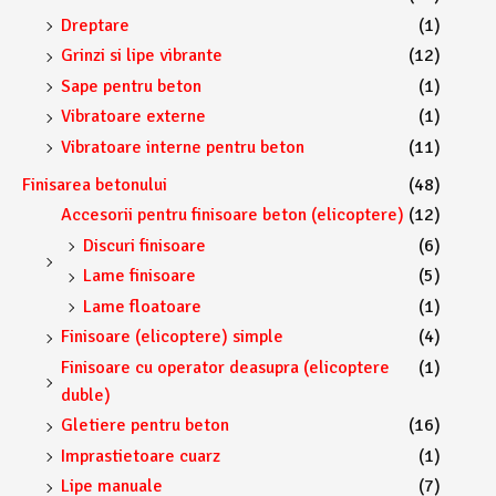
Dreptare
(1)
Grinzi si lipe vibrante
(12)
Sape pentru beton
(1)
Vibratoare externe
(1)
Vibratoare interne pentru beton
(11)
Finisarea betonului
(48)
Accesorii pentru finisoare beton (elicoptere)
(12)
Discuri finisoare
(6)
Lame finisoare
(5)
Lame floatoare
(1)
Finisoare (elicoptere) simple
(4)
Finisoare cu operator deasupra (elicoptere
(1)
duble)
Gletiere pentru beton
(16)
Imprastietoare cuarz
(1)
Lipe manuale
(7)