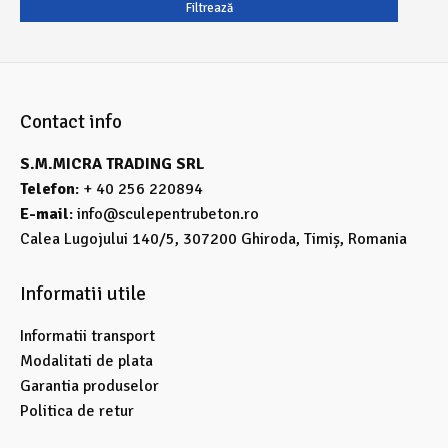
ț
ț
Filtrează
m
m
i
a
n
x
Contact info
i
i
S.M.MICRA TRADING SRL
m
m
Telefon
: + 40 256 220894
E-mail
:
info@sculepentrubeton.ro
Calea Lugojului 140/5, 307200 Ghiroda, Timiș, Romania
Informatii utile
Informatii transport
Modalitati de plata
Garantia produselor
Politica de retur