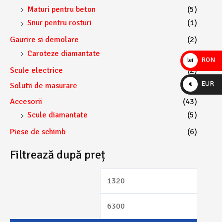
Maturi pentru beton
(5)
Snur pentru rosturi
(1)
Gaurire si demolare
(2)
Caroteze diamantate
(2)
RON
lei
Scule electrice
(2)
EUR
€
Solutii de masurare
(1)
Accesorii
(43)
Scule diamantate
(5)
Piese de schimb
(6)
Filtrează după preț
P
P
r
r
e
e