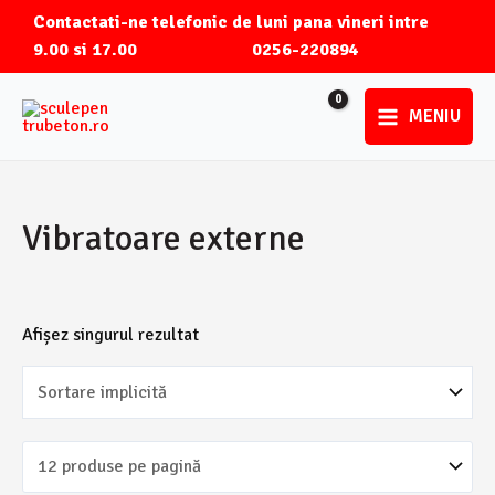
Skip
Contactati-ne telefonic de luni pana vineri intre
to
9.00 si 17.00
0256-220894
content
MENIU
Main
Menu
Vibratoare externe
Afișez singurul rezultat