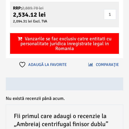
Prețul
RRP:
2,889.78
lei
Cantitate
inițial
2,534.12
lei
a
Ambreiaj
Prețul
2,094.31
lei
Excl. TVA
fost:
curent
centrifugal
2,889.78 lei.
este:
finisor
2,534.12 lei.
Vanzarile se fac exclusiv catre entitati cu
dublu
personalitate juridica inregistrate legal in
Romania
ADAUGĂ LA FAVORITE
COMPARAŢIE
Recenzii (0)
Nu există recenzii până acum.
Fii primul care adaugi o recenzie la
„Ambreiaj centrifugal finisor dublu”