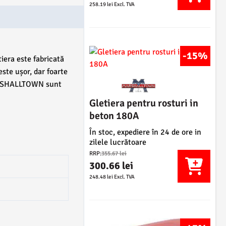
e
P
t
258.19
lei
Excl. TVA
e
ț
r
:
:
u
e
5
5
l
ț
6
2
i
u
5
5
n
-15%
l
iera este fabricată
.
.
i
c
2
este ușor, dar foarte
1
ț
u
5
 MARSHALLTOWN sunt
2
i
r
a
e
Gletiera pentru rosturi in
l
l
l
n
beton 180A
e
e
a
t
i
i
f
În stoc, expediere în 24 de ore in
e
.
.
o
zilele lucrătoare
s
P
s
RRP:
355.67
lei
t
r
t
300.66
lei
e
e
P
:
248.48
lei
Excl. TVA
:
ț
r
3
3
u
e
5
1
l
ț
5
2
i
u
.