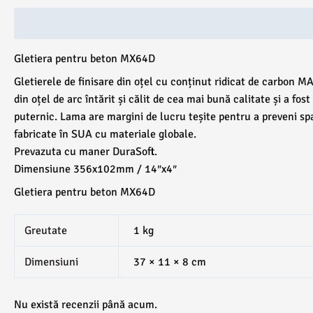
Descriere
Ambalare
Recenzii (0)
Gletiera pentru beton MX64D
Gletierele de finisare din oțel cu conținut ridicat de carbon M
din oțel de arc întărit și călit de cea mai bună calitate și a fo
puternic. Lama are margini de lucru teșite pentru a preveni 
fabricate în SUA cu materiale globale.
Prevazuta cu maner DuraSoft.
Dimensiune 356x102mm / 14″x4″
Gletiera pentru beton MX64D
Greutate
1 kg
Dimensiuni
37 × 11 × 8 cm
Nu există recenzii până acum.