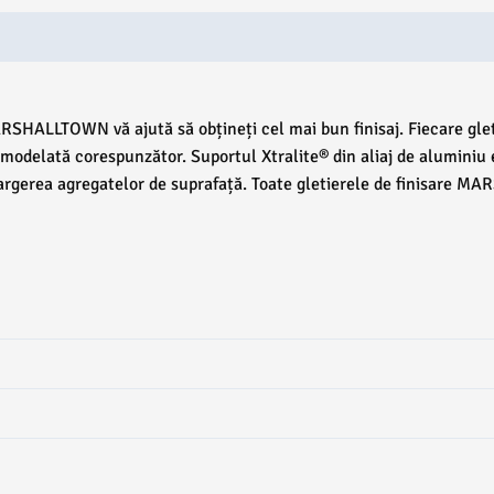
ARSHALLTOWN vă ajută să obțineți cel mai bun finisaj. Fiecare glet
st modelată corespunzător. Suportul Xtralite® din aliaj de aluminiu 
spargerea agregatelor de suprafață. Toate gletierele de finisare