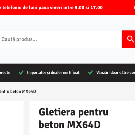
-ne telefonic de luni pana vineri intre 9.00 si 17.00
orecte
orecte
Importator și dealer certificat
Importator și dealer certificat
Vânzări doar către c
Vânzări doar către c
 pentru beton MX64D
Gletiera pentru
beton MX64D