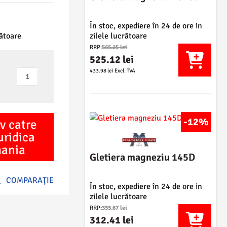
În stoc, expediere în 24 de ore in
zilele lucrătoare
rătoare
P
RRP:
565.25
lei
r
525.12
lei
e
P
433.98
lei
Excl. TVA
Cantitate
ț
r
Gletiera
u
e
l
pentru
ț
i
beton
u
n
-12%
v catre
l
MX64D
i
c
uridica
ț
u
mania
i
Gletiera magneziu 145D
r
a
e
l
n
COMPARAŢIE
a
În stoc, expediere în 24 de ore in
t
zilele lucrătoare
f
e
P
o
RRP:
355.67
lei
s
r
312.41
lei
s
t