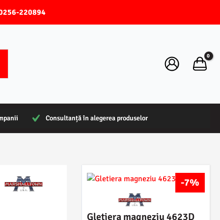
0256-220894
ompanii
ompanii
Consultanță în alegerea produselor
Consultanță în alegerea produselor
-7%
Gletiera magneziu 4623D