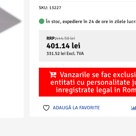
SKU:
13227
În stoc, expediere în 24 de ore in zilele luc
Prețul
RRP:
444.58
lei
inițial
401.14
lei
a
Prețul
331.52
lei
Excl. TVA
fost:
curent
444.58 lei.
este:
401.14 lei.
Vanzarile se fac exclusi
entitati cu personalitate j
inregistrate legal in Ro
ADAUGĂ LA FAVORITE