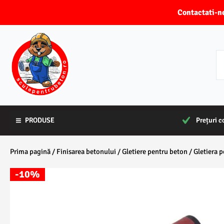
Skip
Contactati
to
content
PRODUSE
PRODUSE
Prețuri c
Prețuri c
Prima pagină
/
Finisarea betonului
/
Gletiere pentru beton
/ Gletiera
-10%