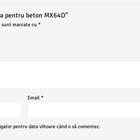
iera pentru beton MX64D”
i sunt marcate cu
*
Email
*
igator pentru data viitoare când o să comentez.