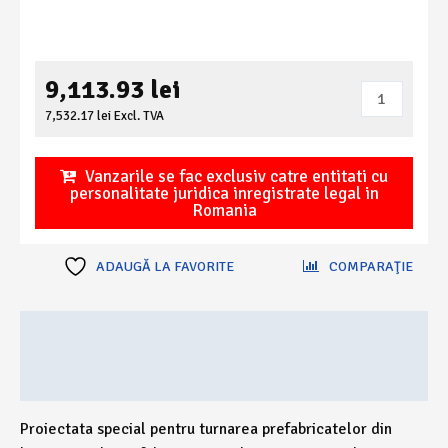
9,113.93
lei
Cantitate
Grinda
7,532.17
lei
Excl. TVA
vibranta
pentru
Vanzarile se fac exclusiv catre entitati cu
prefabricate
personalitate juridica inregistrate legal in
Romania
din
beton
Prefab
ADAUGĂ LA FAVORITE
COMPARAŢIE
Easyscreed
Descriere
Recenzii (0)
Proiectata special pentru turnarea prefabricatelor din