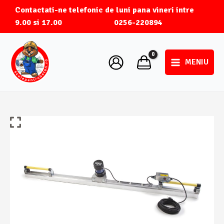
Skip
Contactati-ne telefonic de luni pana vineri intre
to
9.00 si 17.00
0256-220894
content
MENIU
Main
Menu