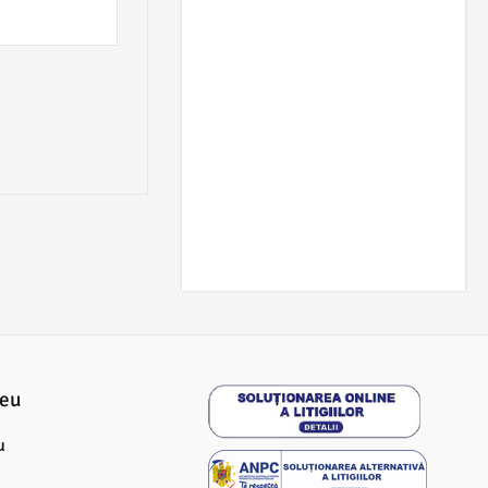
meu
u