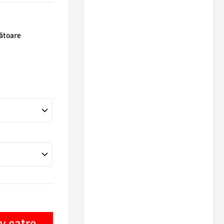
rătoare
v catre