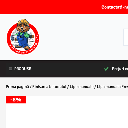
Skip
Contactati
to
content
PRODUSE
PRODUSE
Prețuri c
Prețuri c
Prima pagină
/
Finisarea betonului
/
Lipe manuale
/ Lipa manuala Fre
-8%