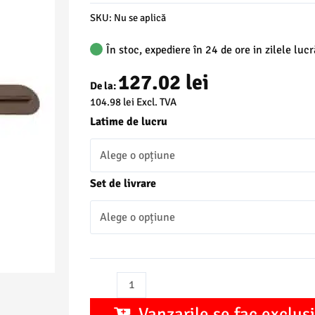
SKU:
Nu se aplică
În stoc, expediere în 24 de ore in zilele luc
127.02
lei
De la:
104.98
lei
Excl. TVA
Latime de lucru
Set de livrare
Cantitate
Lipa
Vanzarile se fac exclusi