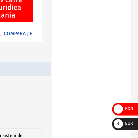
uridica
mania
COMPARAŢIE
RON
lei
EUR
€
u sistem de