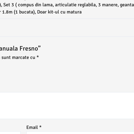
e), Set 3 ( compus din lama, articulatie reglabila, 3 manere, geanta
r 1.8m (1 bucata), Doar kit-ul cu matura
manuala Fresno”
i sunt marcate cu
*
Email
*