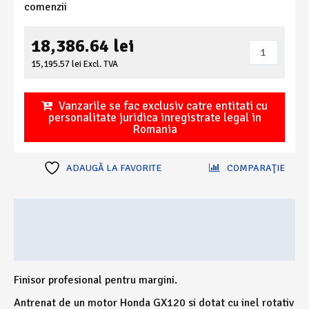
comenzii
18,386.64
lei
Cantitate
Finisor
15,195.57
lei
Excl. TVA
(elicopter)
de
Vanzarile se fac exclusiv catre entitati cu
margini
personalitate juridica inregistrate legal in
Romania
pentru
beton
WTM600
ADAUGĂ LA FAVORITE
COMPARAŢIE
Descriere
Recenzii (0)
Finisor profesional pentru margini.
Antrenat de un motor Honda GX120 si dotat cu inel rotativ