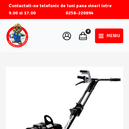
Skip
Contactati-ne telefonic de luni pana vineri intre
to
9.00 si 17.00
0256-220894
content
MENIU
Main
Menu