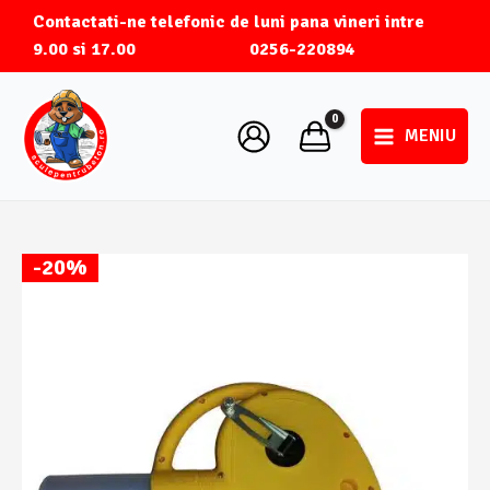
Skip
Contactati-ne telefonic de luni pana vineri intre
to
9.00 si 17.00
0256-220894
content
MENIU
Main
Menu
-20%