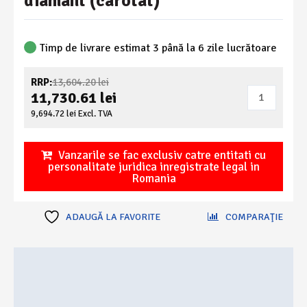
diamant (carotat)
Timp de livrare estimat 3 până la 6 zile lucrătoare
Prețul
RRP:
13,604.20
lei
Cantitate
inițial
11,730.61
lei
a
DIA
Prețul
9,694.72
lei
Excl. TVA
fost:
curent
303
13,604.20 lei.
este:
W
11,730.61 lei.
Vanzarile se fac exclusiv catre entitati cu
-
personalitate juridica inregistrate legal in
Romania
masina
de
gaurit
ADAUGĂ LA FAVORITE
COMPARAŢIE
cu
diamant
Descriere
(carotat)
Ambalare