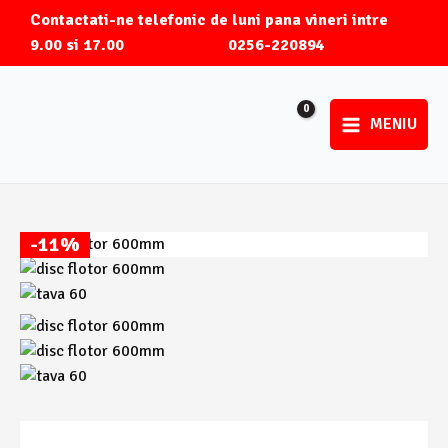
Skip
Contactati-ne telefonic de luni pana vineri intre
to
9.00 si 17.00
0256-220894
content
MENIU
Main
Menu
-11%