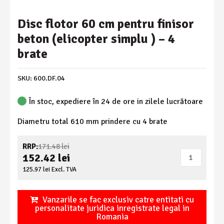
Disc flotor 60 cm pentru finisor
beton (elicopter simplu ) – 4
brate
SKU:
600.DF.04
În stoc, expediere în 24 de ore in zilele lucrătoare
Diametru total 610 mm prindere cu 4 brate
Prețul
RRP:
171.48
lei
Cantitate
inițial
152.42
lei
a
Disc
Prețul
125.97
lei
Excl. TVA
fost:
curent
flotor
171.48 lei.
este:
60
152.42 lei.
Vanzarile se fac exclusiv catre entitati cu
cm
personalitate juridica inregistrate legal in
Romania
pentru