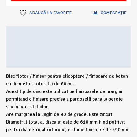
finisor
beton
ADAUGĂ LA FAVORITE
COMPARAŢIE
(elicopter
simplu
Descriere
)
-
Ambalare
4
brate
Recenzii (0)
Disc flotor / finisor pentru elicoptere / finisoare de beton
cu diametrul rotorului de 60cm.
Acest tip de disc este utilizat pe finisoarele de margini
permitand o finisare precisa a pardoselii pana la perete
sau in jurul stalpilor.
Are marginea la unghi de 90 de grade. Este zincat.
Diametrul total al discului este de 610 mm fiind potrivit
pentru diametru al rotorului, cu lame finisoare de 590 mm.