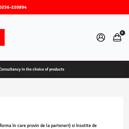
0256-220894
Consultancy in the choice of products
Consultancy in the choice of products
 forma în care provin de la parteneri) si însotite de