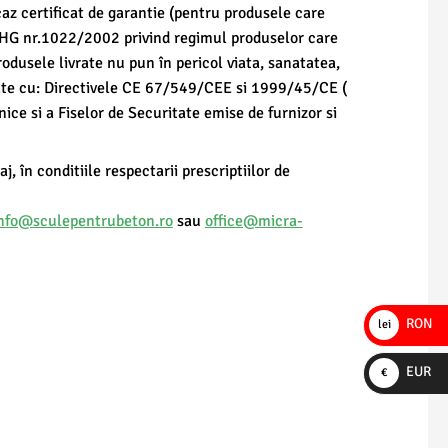
caz certificat de garantie (pentru produsele care
n HG nr.1022/2002 privind regimul produselor care
rodusele livrate nu pun în pericol viata, sanatatea,
tate cu: Directivele CE 67/549/CEE si 1999/45/CE (
nice si a Fiselor de Securitate emise de furnizor si
 în conditiile respectarii prescriptiilor de
nfo@sculepentrubeton.ro
sau
office@micra-
RON
lei
EUR
€