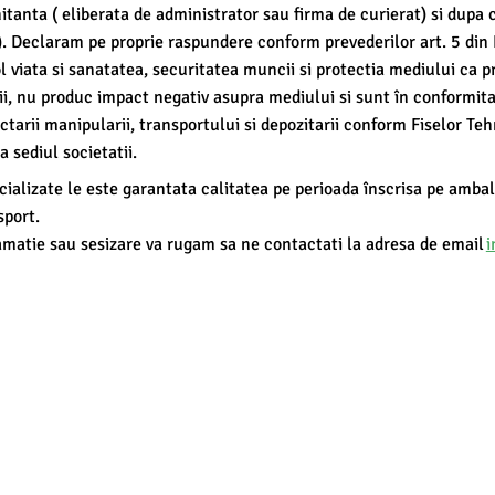
hitanta ( eliberata de administrator sau firma de curierat) si dupa 
). Declaram pe proprie raspundere conform prevederilor art. 5 di
l viata si sanatatea, securitatea muncii si protectia mediului ca p
i, nu produc impact negativ asupra mediului si sunt în conformi
ectarii manipularii, transportului si depozitarii conform Fiselor Teh
la sediul societatii.
alizate le este garantata calitatea pe perioada înscrisa pe ambalaj,
sport.
amatie sau sesizare va rugam sa ne contactati la adresa de email
i