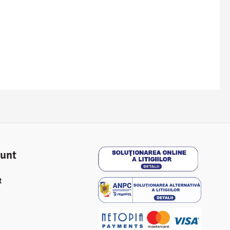
unt
t