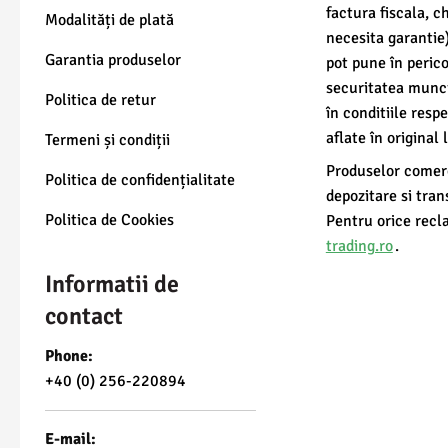
factura fiscala, c
Modalități de plată
necesita garantie
Garantia produselor
pot pune în perico
securitatea munci
Politica de retur
în conditiile resp
aflate în original 
Termeni și condiții
Produselor comerci
Politica de confidențialitate
depozitare si tran
Politica de Cookies
Pentru orice recl
trading.ro
.
Informatii de
contact
Phone:
+40 (0) 256-220894
E-mail: