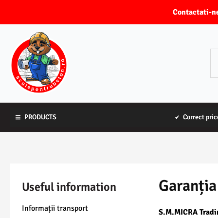
Contactati
PRODUCTS
PRODUCTS
Correct pric
Correct pric
Garanția
Useful information
Informații transport
S.M.MICRA Tradin